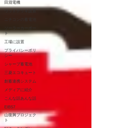
田淵電機
ウッドデッキ設置
ニチコンの蓄電池
ソーラーカーポー
ト
工場に設置
プライバシーポリ
シー
シャープ蓄電池
三菱エコキュート
創蓄連携システム
メディアに紹介
こんな話あんな話
EIBS7
山復興プロジェク
ト