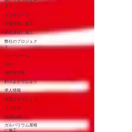
IHクッキングヒー
ター
エコキュート
折版屋根に施工
和瓦屋根に施工
弊社のプロジェク
ト
ショールーム
V2H
補助金情報
釣りよかでしょう
求人情報
佐賀よかでしょう
サンラボ
SUN LAB
ガルバリウム屋根
に施工