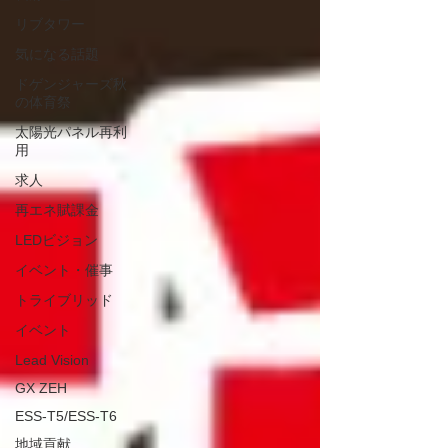
リブタワー
気になる話題
ドゲンジャーズ秋
の体育祭
太陽光パネル再利
用
求人
再エネ賦課金
LEDビジョン
イベント・催事
トライブリッド
イベント
Lead Vision
GX ZEH
ESS-T5/ESS-T6
地域貢献