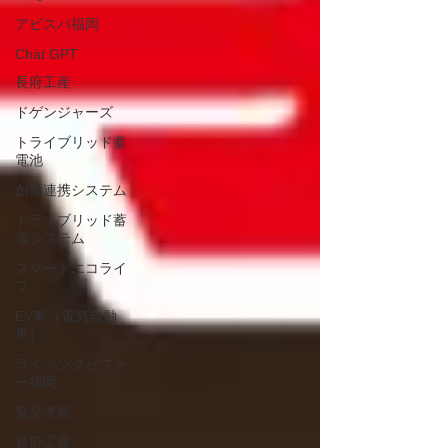
アビスパ福岡
Chat GPT
長府工産
ドゲンジャーズ
トライブリッド蓄
電池
創蓄連携システム
トライブリッド蓄
電システム
スマートエコライ
フ
EV車（電気自動
車）
ライジングゼファ
ー福岡
製品考察
長府工産