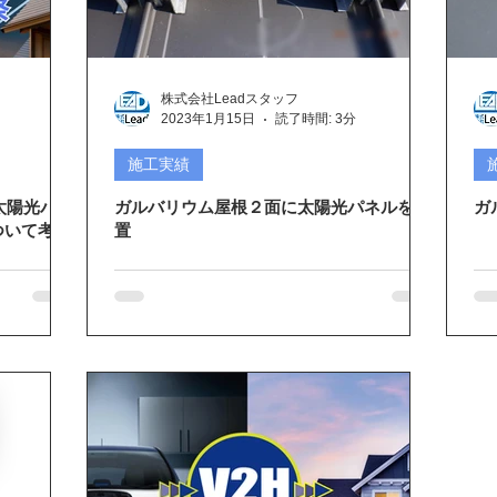
テム
メディアに紹介
こんな話あんな話
EIBS7
山復
株式会社Leadスタッフ
ート
折版屋根に施工
和瓦屋根に施工
2023年1月15日
読了時間: 3分
施工実績
太陽光パネ
ガルバリウム屋根２面に太陽光パネルを設
ガ
ついて考察
置