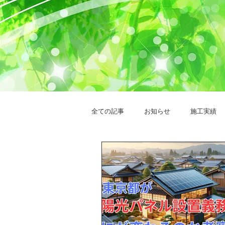
全ての記事
お知らせ
施工実績
太陽光発電システム
創蓄連携シ
ウッドデッキ設置
ニチコンの蓄