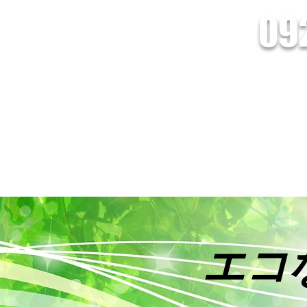
09
会社Lead/株式会社Lead Energy
電池の設置・販売、HEMSシステムのことなら株式会社Leadへおまかせくだ
創蓄連携システム
HEMSとは
オール電化
インフォメーショ
エコ