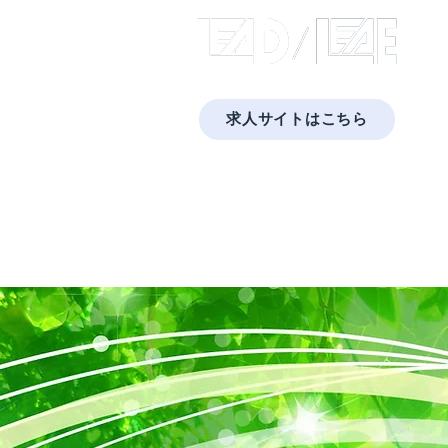
​株式
求人サイトはこちら
​福岡・佐賀・長崎・熊本で太陽光発電と蓄
Home
会社概要
プライバシーポリシー
蓄電池
太陽光発電