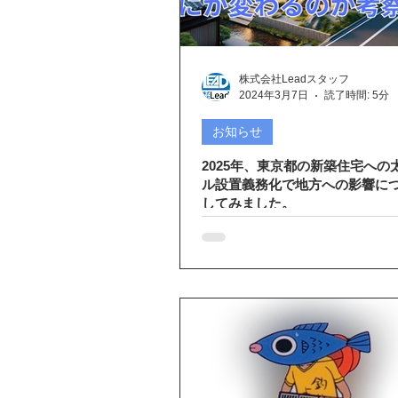
三菱エコキュート
創蓄連携シス
株式会社Leadスタッフ
IHクッキングヒーター
エコキュ
2024年3月7日
読了時間: 5分
お知らせ
2025年、東京都の新築住宅への
ル設置義務化で地方への影響に
してみました。