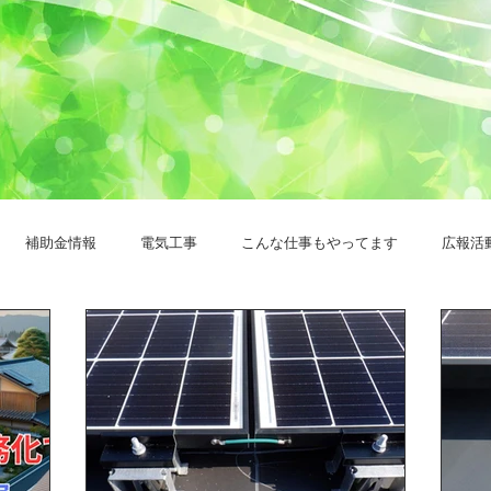
補助金情報
電気工事
こんな仕事もやってます
広報活
ステム
エコキュート
卒FIT
お客様の声
カーポート
電池
ソーラーカーポート
工場に設置
プライバシーポリシ