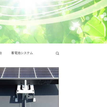
動
蓄電池システム
設置
田淵電機
ー
シャープ蓄電池