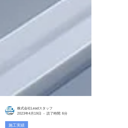
株式会社Leadスタッフ
2023年4月19日
読了時間: 6分