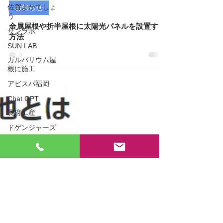
2024年12月21日
読了時間: 6分
佐賀よかでしょ
う
お知らせ
サンラボ
金属屋根や折半屋根に太陽光パネルを設置する
SUN LAB
方法
ガルバリウム屋
根に施工
アビスパ福岡
Chat GPT
長府工産
ドゲンジャーズ
トライブリッド
蓄電池
創蓄連携システ
ム
トライブリッド
蓄電システム
スマートエコラ