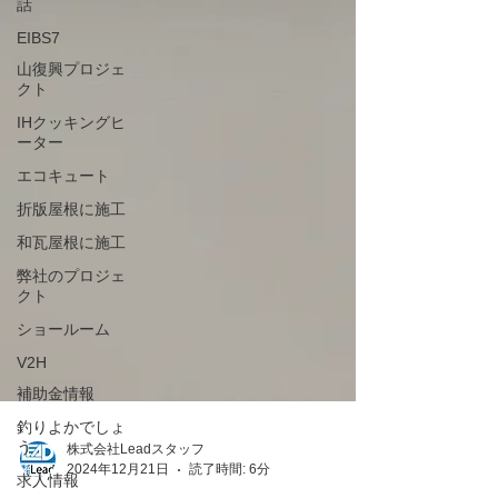
話
EIBS7
山復興プロジェ
クト
IHクッキングヒ
ーター
エコキュート
折版屋根に施工
和瓦屋根に施工
弊社のプロジェ
クト
ショールーム
V2H
補助金情報
釣りよかでしょ
う
求人情報
株式会社Leadスタッフ