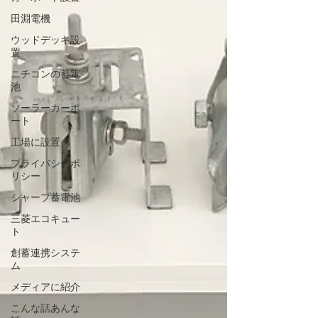
田淵電機
ウッドデッキ設
置
ニチコンの蓄電
池
ソーラーカーポ
ート
工場に設置
プライバシーポ
リシー
シャープ蓄電池
三菱エコキュー
ト
創蓄連携システ
ム
メディアに紹介
こんな話あんな