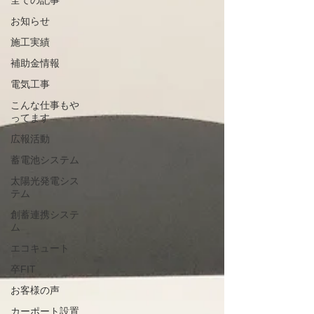
全ての記事
お知らせ
施工実績
補助金情報
電気工事
こんな仕事もや
ってます
広報活動
蓄電池システム
太陽光発電シス
テム
創蓄連携システ
ム
エコキュート
卒FIT
お客様の声
カーポート設置