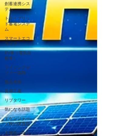
創蓄連携シス
テム
トライブリッ
ド蓄電システ
ム
スマートエコ
ライフ
EV車（電気自
動車）
ライジングゼ
ファー福岡
製品考察
長府工産
リブタワー
気になる話題
ドゲンジャー
ズ秋の体育祭
太陽光パネル