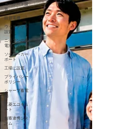
カーポート設
置
田淵電機
ウッドデッキ
設置
ニチコンの蓄
電池
ソーラーカー
ポート
工場に設置
プライバシー
ポリシー
シャープ蓄電
池
三菱エコキュ
ート
創蓄連携シス
テム