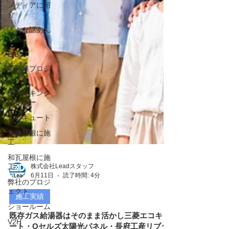
メディアに紹
介
こんな話あん
な話
EIBS7
山復興プロジ
ェクト
IHクッキング
ヒーター
エコキュート
折版屋根に施
工
和瓦屋根に施
工
弊社のプロジ
株式会社Leadスタッフ
ェクト
6月11日
読了時間: 4分
ショールーム
施工実績
V2H