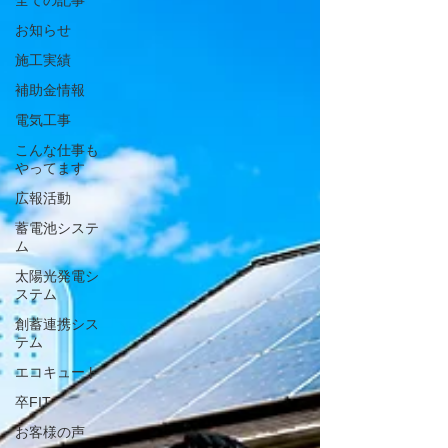
全ての記事
お知らせ
施工実績
補助金情報
電気工事
こんな仕事も
やってます
広報活動
蓄電池システ
ム
太陽光発電シ
ステム
創蓄連携シス
テム
エコキュート
卒FIT
お客様の声