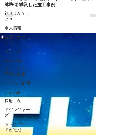
補助金情報
既存ガス給湯器はそのまま活かし三菱エコキュ
ート・Qセルズ太陽光パネル・長府工産リブタ
釣りよかでし
ワーを導入した施工事例
ょう
求人情報
佐賀よかでし
ょう
サンラボ
SUN LAB
ガルバリウム
屋根に施工
アビスパ福岡
Chat GPT
長府工産
ドゲンジャー
ズ
トライブリッ
ド蓄電池