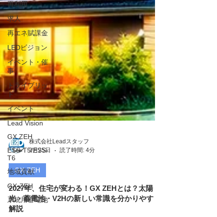
再利用
求人
再エネ賦課金
LEDビジョン
イベント・催
事
トライブリッ
ド
イベント
Lead Vision
GX ZEH
ESS-T5/ESS-
T6
地域貢献
株式会社Leadスタッフ
GX-ZEH
3月25日
読了時間: 4分
系統用蓄電池
GX-ZEH