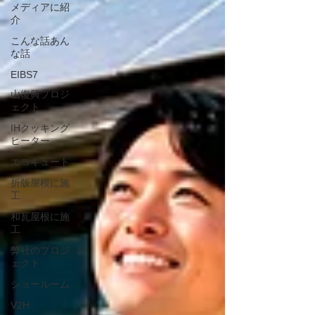
メディアに紹
介
こんな話あん
な話
EIBS7
山復興プロジ
ェクト
IHクッキング
ヒーター
エコキュート
折版屋根に施
工
和瓦屋根に施
工
弊社のプロジ
ェクト
ショールーム
V2H