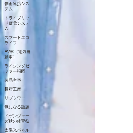
創蓄連携シス
テム
トライブリッ
ド蓄電システ
ム
スマートエコ
ライフ
EV車（電気自
動車）
ライジングゼ
ファー福岡
製品考察
長府工産
リブタワー
気になる話題
ドゲンジャー
ズ秋の体育祭
太陽光パネル