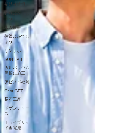
補助金情報
釣りよかでし
ょう
求人情報
佐賀よかでし
ょう
サンラボ
SUN LAB
ガルバリウム
屋根に施工
アビスパ福岡
Chat GPT
長府工産
ドゲンジャー
ズ
トライブリッ
ド蓄電池