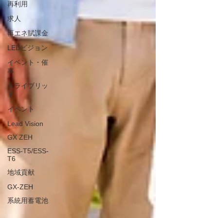
再利用
求人
再エネ賦課金
LEDビジョン
イベント・催
事
トライブリッ
ド
イベント
Lead Vision
GX ZEH
ESS-T5/ESS-
T6
地域貢献
GX-ZEH
系統用蓄電池