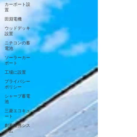
カーポート設
置
田淵電機
ウッドデッキ
設置
ニチコンの蓄
電池
ソーラーカー
ポート
工場に設置
プライバシー
ポリシー
シャープ蓄電
池
三菱エコキュ
ート
創蓄連携シス
テム