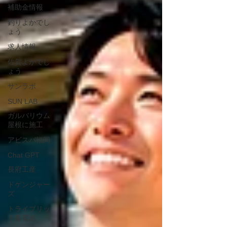
補助金情報
釣りよかでし
ょう
求人情報
佐賀よかでし
ょう
サンラボ
SUN LAB
ガルバリウム
屋根に施工
アビスパ福岡
Chat GPT
長府工産
ドゲンジャー
ズ
トライブリッ
ド蓄電池