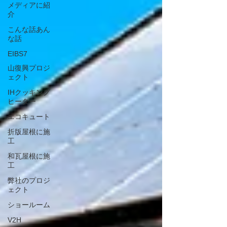
メディアに紹
介
こんな話あん
な話
EIBS7
山復興プロジ
ェクト
IHクッキング
ヒーター
エコキュート
折版屋根に施
工
和瓦屋根に施
工
弊社のプロジ
ェクト
ショールーム
V2H