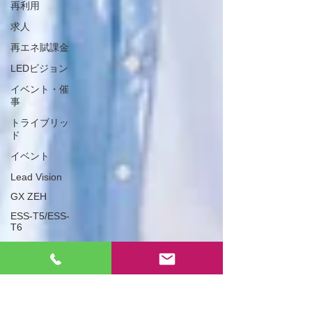
再利用
求人
再エネ賦課金
LEDビジョン
イベント・催
事
トライブリッ
ド
イベント
Lead Vision
GX ZEH
ESS-T5/ESS-
T6
地域貢献
GX-ZEH
系統用蓄電池