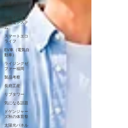
創蓄連携シス
テム
トライブリッ
ド蓄電システ
ム
スマートエコ
ライフ
EV車（電気自
動車）
ライジングゼ
ファー福岡
製品考察
長府工産
リブタワー
気になる話題
ドゲンジャー
ズ秋の体育祭
太陽光パネル