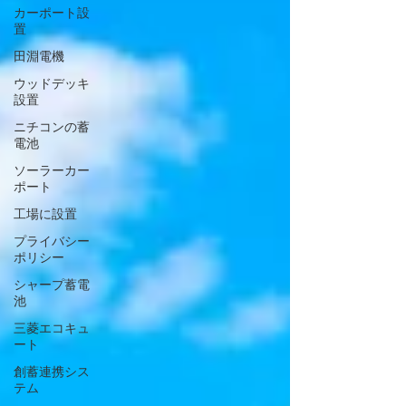
カーポート設
置
田淵電機
ウッドデッキ
設置
ニチコンの蓄
電池
ソーラーカー
ポート
工場に設置
プライバシー
ポリシー
シャープ蓄電
池
三菱エコキュ
ート
創蓄連携シス
テム