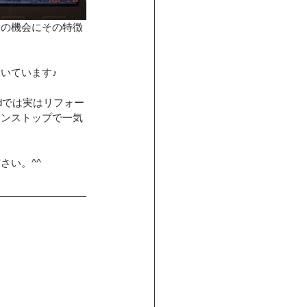
別の機会にその特徴
いています♪
dでは実はリフォー
ワンストップで一気
さい。^^