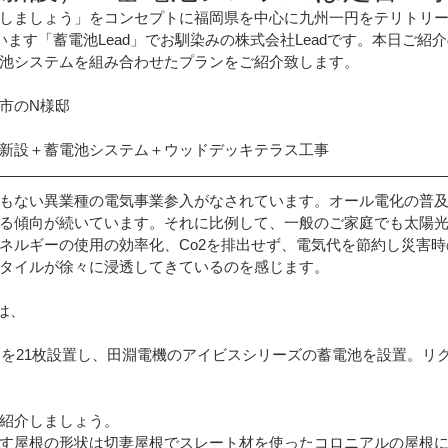
しましょう」をコンセプトに福岡県を中心に九州一円をテリトリ
います「蓄電池Lead」でお馴染みの株式会社Leadです。本日ご紹
ート設置
田淵電機
ウッドデッキ設置
池システムを組み合わせたプランをご紹介致します。
市のN様邸
ポート
工場に設置
プライバシーポリシー
新設＋蓄電池システム＋ウッドデッキテラス工事
ト
創蓄連携システム
メディアに紹介
もない異業種の電気事業参入がなされています。オール電化の普
る傾向が続いています。それに比例して、一般のご家庭でも太陽
ネルギーの使用の効率化、Co2を排出せず、電気代を節約し災害
タイルが徐々に浸透してきているのを感じます。
山復興プロジェクト
IHクッキングヒーター
エコキュート
は、
kw）を21枚設置し、田淵電機のアイビスシリーズの蓄電池を設置。リ
紹介しましょう。
す屋根の形状は切妻屋根でスレート材を使ったコロニアルの屋根