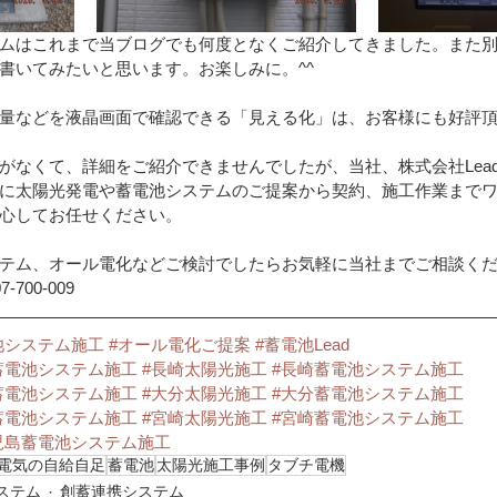
ムはこれまで当ブログでも何度となくご紹介してきました。また
書いてみたいと思います。お楽しみに。^^
量などを液晶画面で確認できる「見える化」は、お客様にも好評頂
がなくて、詳細をご紹介できませんでしたが、当社、株式会社Lea
に太陽光発電や蓄電池システムのご提案から契約、施工作業まで
心してお任せください。
テム、オール電化などご検討でしたらお気軽に当社までご相談くだ
00-009 
池システム施工
#オール電化ご提案
#蓄電池Lead
蓄電池システム施工
#長崎太陽光施工
#長崎蓄電池システム施工
蓄電池システム施工
#大分太陽光施工
#大分蓄電池システム施工
蓄電池システム施工
#宮崎太陽光施工
#宮崎蓄電池システム施工
児島蓄電池システム施工
電気の自給自足
蓄電池
太陽光施工事例
タブチ電機
ステム
創蓄連携システム