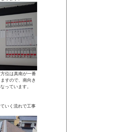
置方位は真南が一番
りますので、南向き
となっています。
していく流れで工事