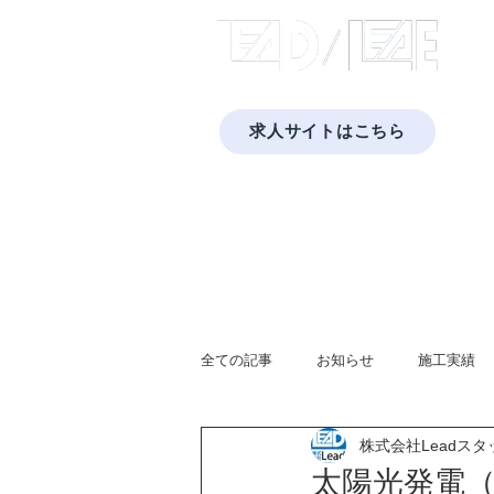
​株式
求人サイトはこちら
​福岡・佐賀・長崎・熊本で太陽光発電と蓄
Home
会社概要
プライバシーポリシー
蓄電池
太陽光発電
全ての記事
お知らせ
施工実績
株式会社Leadスタ
広報活動
蓄電池システム
太陽光発電（