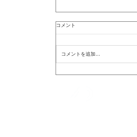
コメント
コメントを追加…
株式会社キュープロ様の社員
募集コンテンツをLead
VISIONで放映開始しまし
株式会
た。
​〒818-0052 福岡県
TEL: 092-710-2662
FAX: 092-710-2663