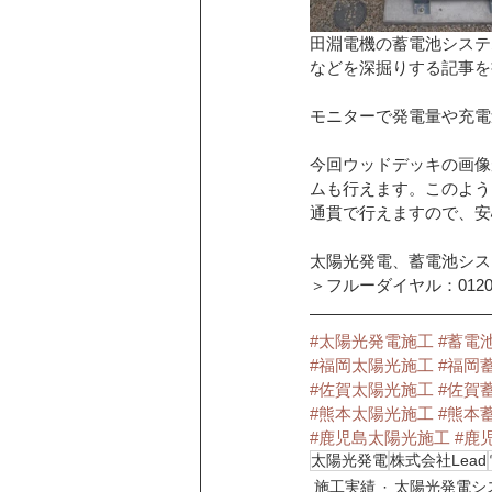
田淵電機の蓄電池システ
などを深掘りする記事を
モニターで発電量や充電
今回ウッドデッキの画像
ムも行えます。このよう
通貫で行えますので、安
太陽光発電、蓄電池シス
＞フルーダイヤル：01207-7
#太陽光発電施工
#蓄電
#福岡太陽光施工
#福岡
#佐賀太陽光施工
#佐賀
#熊本太陽光施工
#熊本
#鹿児島太陽光施工
#鹿
太陽光発電
株式会社Lead
施工実績
太陽光発電シ