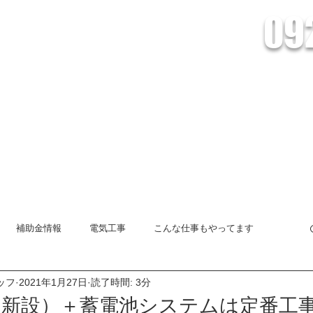
09
会社Lead/株式会社Lead Energy
電池の設置・販売、HEMSシステムのことなら株式会社Leadへおまかせくだ
創蓄連携システム
HEMSとは
オール電化
インフォメーショ
補助金情報
電気工事
こんな仕事もやってます
ッフ
2021年1月27日
読了時間: 3分
太陽光発電システム
創蓄連携システム
エコキュート
新設）＋蓄電池システムは定番工事