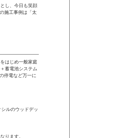
ーとし、今日も笑顔
介の施工事例は「太
及をはじめ一般家庭
光＋蓄電池システム
時の停電など万一に
クシルのウッドデッ
になります。