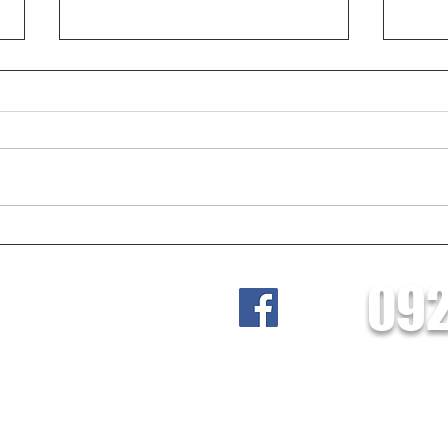
既存ガス給湯器はそのまま活
Re.
かし三菱エコキュート・Qセ
タワ
092
ルズ太陽光パネル・長府工産
社 Lead
リブタワーを導入した施工事
例
筑紫野市武蔵 4-1-50
登録電気工事業