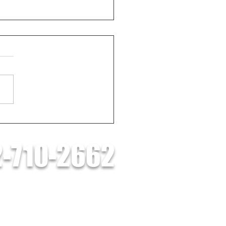
RISE太陽光6.6kW＋リブ
ー蓄電池の施工事例
-710-2662
者登録証