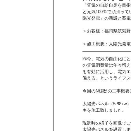
「電気の自給自足を目指
卒FIT
と元気100％で頑張って
お客様の声
カーポ
陽光発電」の新設と蓄電
＞お客様：福岡県筑紫野
ニチコンの蓄電池
ソーラーカー
＞施工概要：太陽光発電
シャープ蓄電池
三菱エコキュー
昨今、電気の自由化にと
の電気消費量は年々増え
を有効に活用し、電気エ
備える。というライフス
こんな話あんな話
EIBS7
今回のN様邸の工事概要
太陽光パネル（5.88
折版屋根に施工
和瓦屋根に施工
キを施工致しました。
現調時の様子を画像でご
太陽光パネルを設置しま