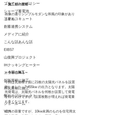
プライバシーポリシー
～施工前の屋根～
シャープ蓄電池
画像の通りシンプルモダンな和風の印象があり
三菱エコキュート
ますね。
創蓄連携システム
メディアに紹介
こんな話あんな話
EIBS7
山復興プロジェクト
IHクッキングヒーター
～今回の施工～
エコキュート
折版屋根に施工
今回は瓦屋根２面に21枚の太陽光パネルを設置
致しました。7.455kw の出力となります。太陽
和瓦屋根に施工
光発電は、太陽光パネルを何枚か設置して発電
弊社のプロジェクト
を行うわけですが、設置枚数が増えれば発電量
も多くなります。
ショールーム
V2H
出力の容量ですが、10kw未満のものを住宅用太