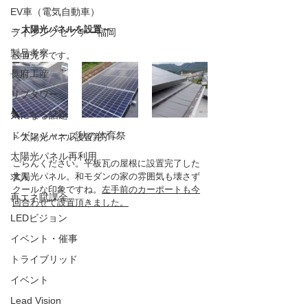
EV車（電気自動車）
～太陽光パネルを設置～
ライジングゼファー福岡
製品考察
設置完了です。
長府工産
リブタワー
気になる話題
ドゲンジャーズ秋の体育祭
～太陽光パネル設置完了～
太陽光パネル再利用
ごらんください。平板瓦の屋根に設置完了した
求人
太陽光パネル。和モダンの家の雰囲気も壊さず
クールな印象ですね。
左手前のカーポートも今
再エネ賦課金
回合わせて設置頂きました。
LEDビジョン
イベント・催事
トライブリッド
イベント
Lead Vision