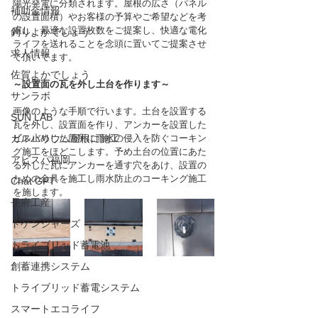
陽光発電に分類されます。屋根の広さ（パネル
補助金情報
の設置面積）やお客様の予算やご希望などを考
慮し、最適な設置枚数をご提案し、快適な電化
釣りよかでしょう
ライフを送れることを念頭に置いてご提案させ
求人情報
て頂いてます。
佐賀よかでしょう
～設置面の瓦を外し土台を作ります～
サンラボ
画像のような手順で行います。土台を設置する
SUN LAB
瓦を外し、設置面を作り、アンカーを設置した
ガルバリウム屋根に施工
ビス止めした箇所に雨水の侵入を防ぐコーキン
グ施工をほどこします。予め土台の位置にあた
アビスパ福岡
る外した瓦にアンカーを通す穴をあけ、設置の
ための金具を施工し雨水防止のコーキング施工
Chat GPT
を施します。
長府工産
ドゲンジャーズ
トライブリッド蓄電池
創蓄連携システム
トライブリッド蓄電システム
スマートエコライフ