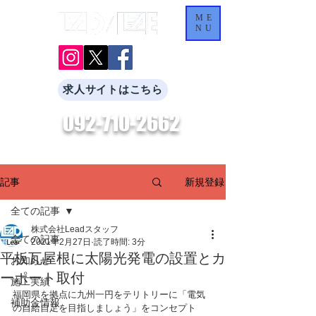
ME
NU
求人サイトはこちら
092-710-2662
​お気軽にお問合せください。
新規登録
記事
全ての記事
株式会社Leadスタッフ
全ての記事
2021年2月27日
読了時間: 3分
平板瓦屋根に太陽光発電の設置とカ
お知らせ
ーポート取付
施工実績
福岡県を拠点に九州一円をテリトリーに「電気
補助金情報
の自給自足を目指しましょう」をコンセプト