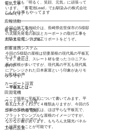
に、今日も「明るく、笑顔、元気」に頑張って
電気工事
います。「蓄電池Lead」でお馴染みの株式会社
こんな仕事もやってます
Leadです。
広報活動
今回の施工事例紹介は、長崎県佐世保市のS様邸
蓄電池システム
の太陽光発電の新設とカーポートの取付工事を
太陽光発電システム
行いました。では施工リポートをどうぞ。
創蓄連携システム
今回のS様邸の屋根は切妻屋根の現代風の平板瓦
エコキュート
です。最近は、スレート材を使ったコロニアル
系の屋根が多いですが、現代風の平瓦も現代風
卒FIT
にアレンジされた日本家屋という印象がありモ
お客様の声
ダンです。
カーポート設置
～平板瓦とは～
田淵電機
ここで簡単に平板瓦について書いてみます。平
ウッドデッキ設置
板瓦は大きくわけて４種類ありますが、今回のS
様邸の屋根の平板瓦は、ほぼ平らな平板瓦で、
ニチコンの蓄電池
フラットでシンプルな屋根のイメージですが、
ソーラーカーポート
なかなか趣があります。もちろん太陽光パネル
も設置することが可能です。
工場に設置