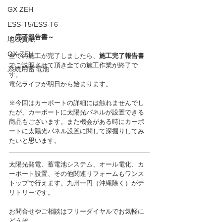
GX ZEH
ESS-T5/ESS-T6
～完了報告書～
地域貢献
GX-ZEH
全ての施工が完了しましたら、
施工完了報告書
でご説明させて頂き全ての施工作業が終了で
系統用蓄電池
す。
電化ライフが明日から始まります。
※今回はカーポートの詳細には触れませんでし
たが、カーポートに太陽光パネルが設置できる
商品もございます。また機会がある時にカーポ
ートに太陽光パネル設置に関して深掘りしてみ
たいと思います。
太陽光発電、蓄電池システム、オール電化、カ
ーポート設置、その他関連リフォームもワンス
トップで行えます。九州一円（沖縄除く）がテ
リトリーです。
お問合せやご相談はフリーダイヤルでお気軽に
どうぞ。