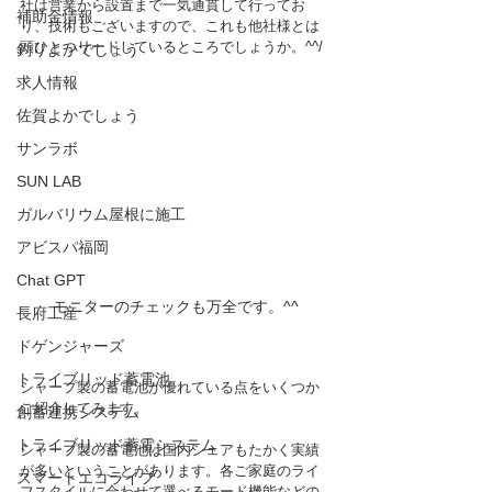
社は営業から設置まで一気通貫して行ってお
補助金情報
り、技術もございますので、これも他社様とは
頭ひとつリードしているところでしょうか。^^/
釣りよかでしょう
求人情報
佐賀よかでしょう
サンラボ
SUN LAB
ガルバリウム屋根に施工
アビスパ福岡
Chat GPT
モニターのチェックも万全です。^^
長府工産
ドゲンジャーズ
トライブリッド蓄電池
シャープ製の蓄電池が優れている点をいくつか
ご紹介してみます。
創蓄連携システム
トライブリッド蓄電システム
シャープ製の蓄電池は国内シェアもたかく実績
が多いということがあります。各ご家庭のライ
スマートエコライフ
フスタイルに合わせて選べるモード機能などの