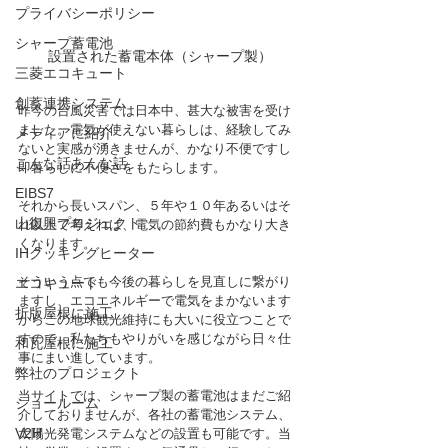
プライバシーポリシー
シャープ蓄電池
設置された蓄電本体（シャープ製）
三菱エコキュート
創蓄連携システム
昨今の台風災害では日本中、甚大な被害を受け
ました。電気が使えない暮らしは、経験してみ
メディアに紹介
ないと実感が湧きませんが、かなり不便ですし
こんな話あんな話
即暮らしに不便さをもたらします。
EIBS7
それから長いスパン、５年や１０年あるいはそ
山復興プロジェクト
れ以上で考えれば、電気の節約費もかなり大き
くなります。
IHクッキングヒーター
そういう点でも今後の暮らしを見直しに繋がり
エコキュート
ますし、エコエネルギーで電気をまかないます
折版屋根に施工
からこの地球観光維持にも大いに役立つことで
すので、私たちもやりがいを感じながら日々仕
和瓦屋根に施工
事にまい進しています。
弊社のプロジェクト
当サイトでは、シャープ製の蓄電池はまだご紹
ショールーム
介しておりませんが、各社の蓄電池システム、
V2H
太陽光発電システムなどの設置も可能です。当