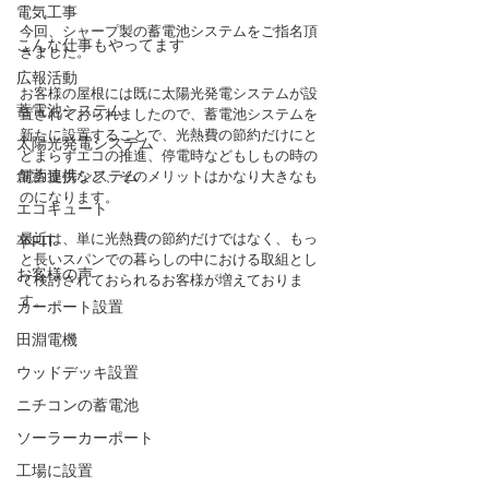
電気工事
今回、シャープ製の蓄電池システムをご指名頂
こんな仕事もやってます
きました。
広報活動
お客様の屋根には既に太陽光発電システムが設
蓄電池システム
置されておられましたので、蓄電池システムを
新たに設置することで、光熱費の節約だけにと
太陽光発電システム
どまらずエコの推進、停電時などもしもの時の
創蓄連携システム
電力提供など、そのメリットはかなり大きなも
のになります。
エコキュート
最近は、単に光熱費の節約だけではなく、もっ
卒FIT
と長いスパンでの暮らしの中における取組とし
お客様の声
て検討されておられるお客様が増えておりま
す。
カーポート設置
田淵電機
ウッドデッキ設置
ニチコンの蓄電池
ソーラーカーポート
工場に設置