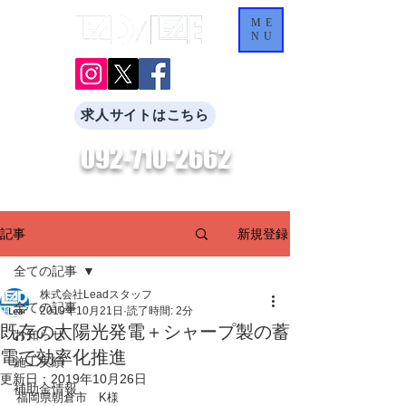
ME
NU
求人サイトはこちら
092-710-2662
​お気軽にお問合せください。
新規登録
記事
全ての記事
株式会社Leadスタッフ
全ての記事
2019年10月21日
読了時間: 2分
既存の太陽光発電＋シャープ製の蓄
お知らせ
電で効率化推進
施工実績
更新日：
2019年10月26日
補助金情報
福岡県朝倉市　K様