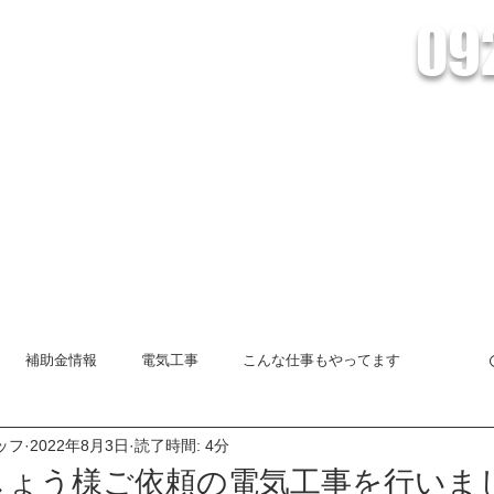
09
会社Lead/株式会社Lead Energy
電池の設置・販売、HEMSシステムのことなら株式会社Leadへおまかせくだ
創蓄連携システム
HEMSとは
オール電化
インフォメーショ
補助金情報
電気工事
こんな仕事もやってます
ッフ
2022年8月3日
読了時間: 4分
太陽光発電システム
創蓄連携システム
エコキュート
しょう様ご依頼の電気工事を行いま