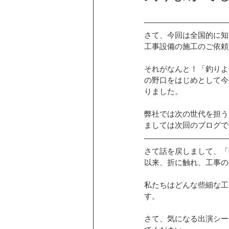
卒FIT
お客様の声
カーポ
さて、今回は全国的に知
工事設備の施工のご依頼
ニチコンの蓄電池
ソーラーカー
それがなんと！「釣りよ
の野口をはじめとして今
りました。
シャープ蓄電池
三菱エコキュー
弊社では次の世代を担う
ましては次回のブログで
こんな話あんな話
EIBS7
さて話を戻しまして、「
以来、折に触れ、工事の
折版屋根に施工
和瓦屋根に施工
私たちはどんな些細な工
す。
さて、気になる出演シー