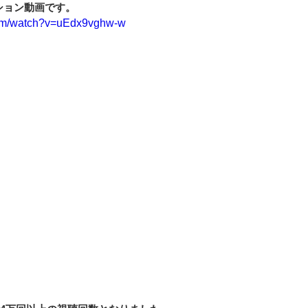
ション動画です。
com/watch?v=uEdx9vghw-w