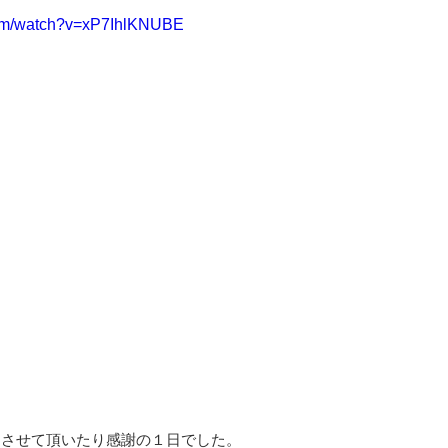
com/watch?v=xP7IhlKNUBE
加させて頂いたり感謝の１日でした。