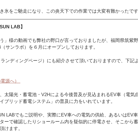
き氷をご馳走になり、この炎天下での作業では大変有難かったで
UN LAB】
う」様の動画でも弊社の野口が言っておりましたが、福岡県筑紫
AB（サンラボ）を６月にオープンしております。
（ランディングページ）にも紹介させて頂いておりますので、下記
電源へ） 
、太陽光・蓄電池・V2Hによる今後普及が見込まれるEV車（電気
イブリッド蓄電システム」の普及に力をいれています。
UN LABでもご説明や、実際にEV車への電気の供給、あるいはEV
ターで確認したりショールーム内を疑似的に停電させ、そこから
頂けます。