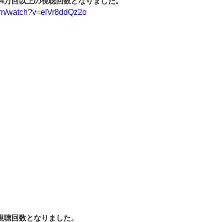
で4万回以上の視聴回数となりました。
com/watch?v=elVr8ddQz2o
の視聴回数となりました。