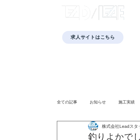
​株式
求人サイトはこちら
​福岡・佐賀・長崎・熊本で太陽光発電と蓄
Home
会社概要
プライバシーポリシー
蓄電池
太陽光発電
全ての記事
お知らせ
施工実績
株式会社Leadスタ
広報活動
蓄電池システム
釣りよかで