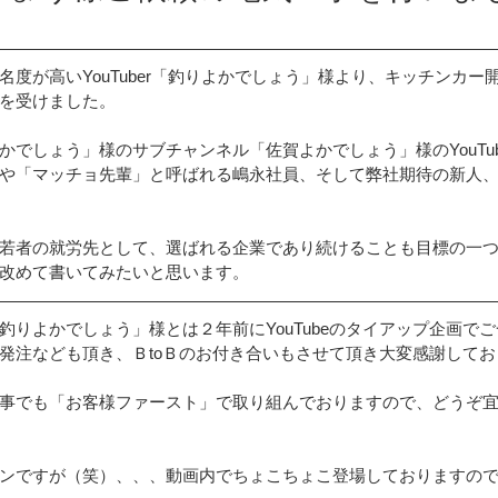
ート設置
田淵電機
ウッドデッキ設置
名度が高いYouTuber「釣りよかでしょう」様より、キッチンカー
を受けました。
ポート
工場に設置
プライバシーポリシー
かでしょう」様のサブチャンネル「佐賀よかでしょう」様のYouTu
や「マッチョ先輩」と呼ばれる嶋永社員、そして弊社期待の新人
ト
創蓄連携システム
メディアに紹介
若者の就労先として、選ばれる企業であり続けることも目標の一
改めて書いてみたいと思います。
山復興プロジェクト
IHクッキングヒーター
エコキュート
釣りよかでしょう」様とは２年前にYouTubeのタイアップ企画で
発注なども頂き、ＢtoＢのお付き合いもさせて頂き大変感謝してお
事でも「お客様ファースト」で取り組んでおりますので、どうぞ
ンですが（笑）、、、動画内でちょこちょこ登場しておりますの