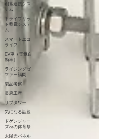
創蓄連携シス
テム
トライブリッ
ド蓄電システ
ム
スマートエコ
ライフ
EV車（電気自
動車）
ライジングゼ
ファー福岡
製品考察
長府工産
リブタワー
気になる話題
ドゲンジャー
ズ秋の体育祭
太陽光パネル