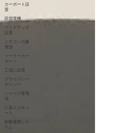
カーポート設
置
田淵電機
ウッドデッキ
設置
ニチコンの蓄
電池
ソーラーカー
ポート
工場に設置
プライバシー
ポリシー
シャープ蓄電
池
三菱エコキュ
ート
創蓄連携シス
テム