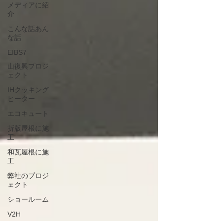
メディアに紹
介
こんな話あん
な話
EIBS7
山復興プロジ
ェクト
IHクッキング
ヒーター
エコキュート
折版屋根に施
工
和瓦屋根に施
工
弊社のプロジ
ェクト
ショールーム
V2H