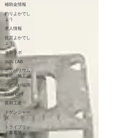
補助金情報
釣りよかでし
ょう
求人情報
佐賀よかでし
ょう
サンラボ
SUN LAB
ガルバリウム
屋根に施工
アビスパ福岡
Chat GPT
長府工産
ドゲンジャー
ズ
トライブリッ
ド蓄電池