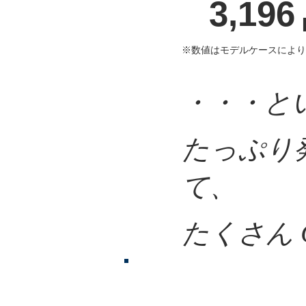
3,196
​※数値はモデルケースによ
​・・・
​たっぷ
て、
​たくさん
​長期保証で