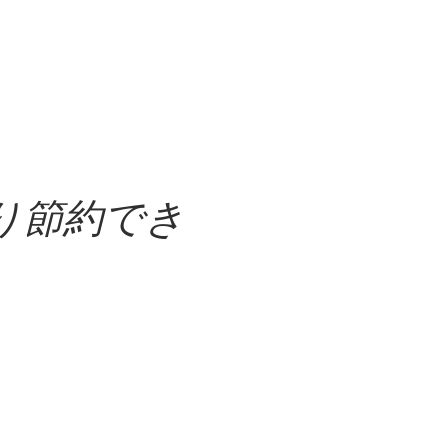
り節約でき
ス