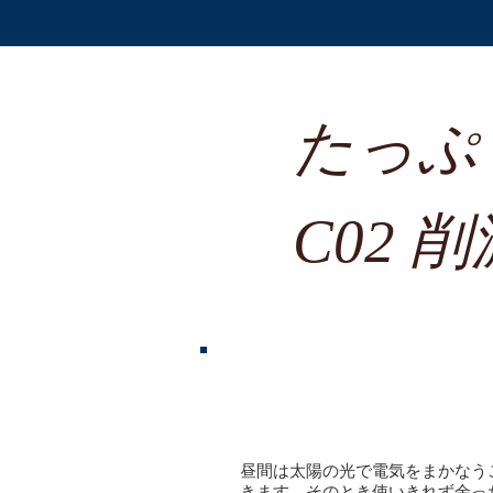
​たっ
​C02
電気代をしっ
昼間は太陽の光で電気をまかなう
きます。
そのとき使いきれず余っ