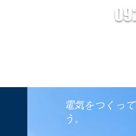
09
会社Lead/株式会社Lead Energy
電池の設置・販売、HEMSシステムのことなら株式会社Leadへおまかせくだ
創蓄連携システム
HEMSとは
オール電化
インフォメーショ
電気をつくって
う。