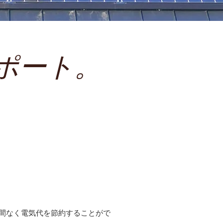
ポート。
。
間なく電気代を節約することがで