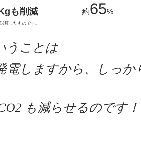
65
Kgも削減
​約
%
り試算したものです。
ということは
り発電しますから、しっか
 CO2 も減らせるのです！
安心、保証期間トップクラ