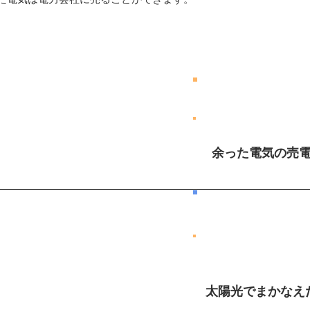
太陽光発電システム
​設置するまで
​設 置 後
​余った電気の売
​電気代
​電気代
太陽光でまかなえ