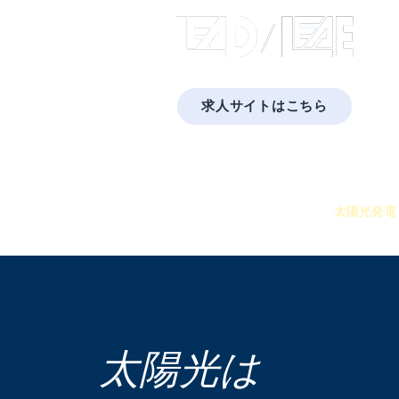
​株式
求人サイトはこちら
​福岡・佐賀・長崎・熊本で太陽光発電と蓄
Home
会社概要
プライバシーポリシー
蓄電池
太陽光発電
​太陽光は