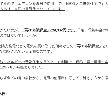
ですので、エアコンを暖房で使用している関係と二世帯住宅です
もあり、今回の電気代となっています。
きたいのが、
「再エネ賦課金」の4,932円です。
日頃、電気料金の
のではないでしょうか。
は、太陽光発電などで電気を買い取った価格がこの
「再エネ賦課金」
と
て徴収されている金額なのです。
能エネルギーの普及促進を目的とした制度で、通称「再生可能エ
12年7月から始まりました。
らず全ての電力会社から、電気の使用料に応じて、皆さま方から
比較～