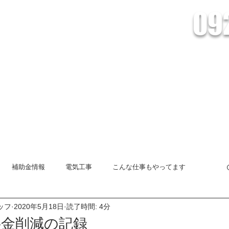
09
会社Lead/株式会社Lead Energy
電池の設置・販売、HEMSシステムのことなら株式会社Leadへおまかせくだ
創蓄連携システム
HEMSとは
オール電化
インフォメーショ
補助金情報
電気工事
こんな仕事もやってます
ッフ
2020年5月18日
読了時間: 4分
太陽光発電システム
創蓄連携システム
エコキュート
料金削減の記録