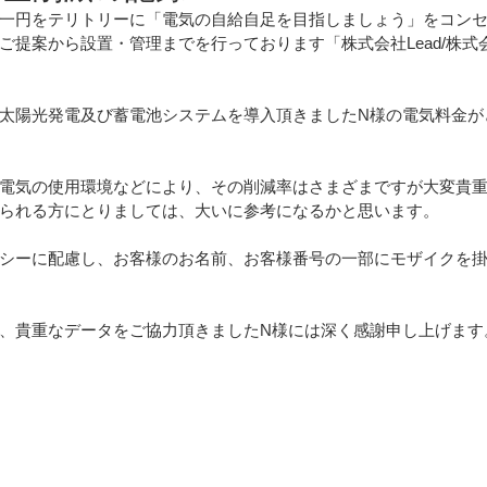
一円をテリトリーに「電気の自給自足を目指しましょう」をコン
提案から設置・管理までを行っております「株式会社Lead/株式会社Le
ート設置
田淵電機
ウッドデッキ設置
太陽光発電及び蓄電池システムを導入頂きましたN様の電気料金が
ポート
工場に設置
プライバシーポリシー
電気の使用環境などにより、その削減率はさまざまですが大変貴
られる方にとりましては、大いに参考になるかと思います。
ト
創蓄連携システム
メディアに紹介
シーに配慮し、お客様のお名前、お客様番号の一部にモザイクを
山復興プロジェクト
IHクッキングヒーター
エコキュート
、貴重なデータをご協力頂きましたN様には深く感謝申し上げます