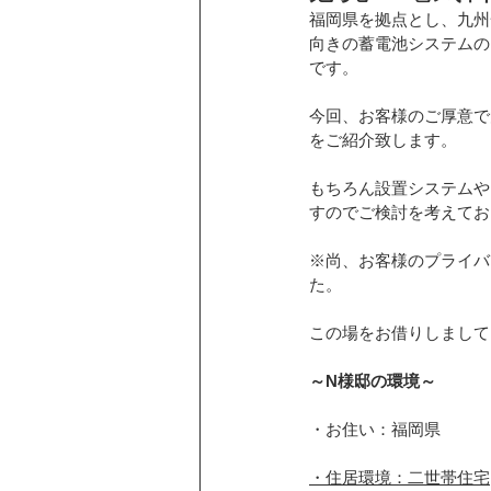
福岡県を拠点とし、九州
卒FIT
向きの蓄電池システムのご
お客様の声
カーポ
です。
今回、お客様のご厚意で
ニチコンの蓄電池
ソーラーカー
をご紹介致します。
もちろん設置システムや
すのでご検討を考えてお
シャープ蓄電池
三菱エコキュー
※尚、お客様のプライバ
た。
こんな話あんな話
EIBS7
この場をお借りしまして
～N様邸の環境～
折版屋根に施工
和瓦屋根に施工
・お住い：福岡県
・住居環境：二世帯住宅