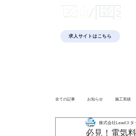
​株式
求人サイトはこちら
​福岡・佐賀・長崎・熊本で太陽光発電と蓄
Home
会社概要
プライバシーポリシー
蓄電池
太陽光発電
全ての記事
お知らせ
施工実績
株式会社Leadスタ
広報活動
蓄電池システム
必見！電気