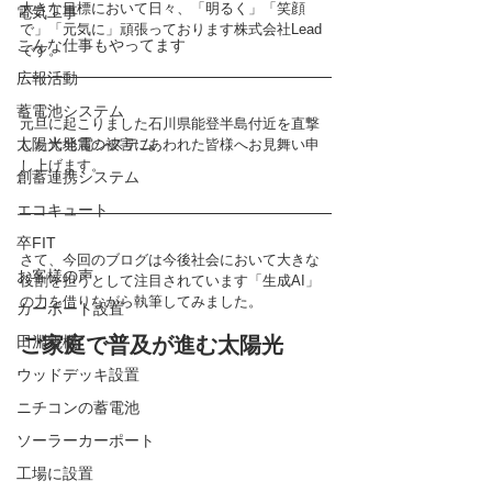
大きな目標において日々、「明るく」「笑顔
電気工事
で」「元気に」頑張っております株式会社Lead
こんな仕事もやってます
です。
広報活動
蓄電池システム
元旦に起こりました石川県能登半島付近を直撃
太陽光発電システム
した大地震の被害にあわれた皆様へお見舞い申
し上げます。
創蓄連携システム
エコキュート
卒FIT
さて、今回のブログは今後社会において大きな
お客様の声
役割を担うとして注目されています「生成AI」
の力を借りながら執筆してみました。
カーポート設置
田淵電機
ご家庭で普及が進む太陽光
ウッドデッキ設置
ニチコンの蓄電池
ソーラーカーポート
工場に設置