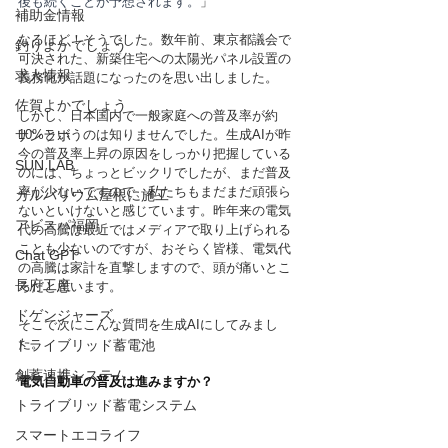
後も続くことが予想されます。
」
補助金情報
なるほど！そうでした。数年前、東京都議会で
釣りよかでしょう
可決された、新築住宅への太陽光パネル設置の
求人情報
義務化が話題になったのを思い出しました。
佐賀よかでしょう
しかし、日本国内で一般家庭への普及率が約
サンラボ
10%というのは知りませんでした。生成AIが昨
今の普及率上昇の原因をしっかり把握している
SUN LAB
のには、ちょっとビックリでしたが、まだ普及
率が少ないですので、私たちもまだまだ頑張ら
ガルバリウム屋根に施工
ないといけないと感じています。昨年来の電気
アビスパ福岡
代の高騰は最近ではメディアで取り上げられる
ことも少ないのですが、おそらく皆様、電気代
Chat GPT
の高騰は家計を直撃しますので、頭が痛いとこ
長府工産
ろだと思います。
ドゲンジャーズ
そこで次にこんな質問を生成AIにしてみまし
た。
トライブリッド蓄電池
創蓄連携システム
電気自動車の普及は進みますか？
トライブリッド蓄電システム
スマートエコライフ