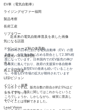
EV車（電気自動車）
ライジングゼファー福岡
製品考察
長府工産
リブタワー
近未来の電気自動車普及を表した画像
気になる話題
ドゲンジャーズ秋の体育祭
「2024年の日本における電気自動車（EV）の普
及率は、全販売台数に占める割合として2.38%程
太陽光パネル再利用
度になっています。日本国内でのEV販売の伸び
求人
は着実に進んでおり、政府の支援策や各自動車
メーカーから新型EVの発表も続いていることか
再エネ賦課金
ら、今後もEV市場の拡大が期待されています​​​​
LEDビジョン
。」
イベント・催事
ナルホドですね。販売台数の割合が約2.5%ほど
なんですね。普及に関してはこれからというと
トライブリッド
ころでしょうか。しかしながら、確実に普及し
イベント
ていくことは理解できました。
Lead Vision