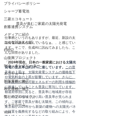
プライバシーポリシー
シャープ蓄電池
三菱エコキュート
普及が進むご家庭の太陽光発電
創蓄連携システム
メディアに紹介
仕事柄というのもありますが、最近、新設の太
こんな話あんな話
陽発電の設置が進んでいるなぁ、、と感じてい
ます。そこで、生成AIに訊ねてみましたら、こ
EIBS7
んな回答がありました。
山復興プロジェクト
「
2024年現在、日本の一般家庭における
太陽光
IHクッキングヒーター
発電の普及率は約10%に達しています。
この普
及率の上昇は、太陽光発電システムの価格低下
エコキュート
や電気料金の上昇が影響しています。さらに、
折版屋根に施工
日本政府が再生可能エネルギーの利用を積極的
に推進していることも普及に寄与しています。
和瓦屋根に施工
都道府県別に見ると、普及率に地域差が存在
弊社のプロジェクト
し、特定の地域でより高い普及率が見られま
す。ご家庭で普及が進む太陽光、この傾向は、
ショールーム
東京都が2025年から新築の建物への太陽光パネ
ル設置を義務化するなどの取り組みにより、今
V2H