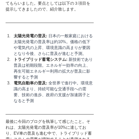
てもらいました。要点としては以下の３項目を
提示してきましたので、紹介致します。
太陽光発電の普及:
 日本の一般家庭における
太陽光発電の普及率は約10%。価格の低下
や電気代の上昇、環境意識の高まりが要因
となり今後、さらに普及が進むと予測。
トライブリッド蓄電システム:
 新技術であり
普及は初期段階。エネルギー効率の向上、
再生可能エネルギー利用の拡大が普及に影
響すると予測
電気自動車の普及:
 全世界で進行中。環境意
識の高まり、持続可能な交通手段への需
要、技術の進歩、政府の支援が加速因子と
なると予測
最後に今回のブログを執筆して感じたこと。そ
れは、太陽光発電の普及率が10%に達してお
り、EV車の普及も進む中で、トライブリッド蓄