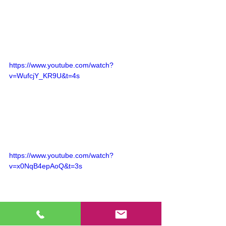
https://www.youtube.com/watch?
v=WufcjY_KR9U&t=4s
https://www.youtube.com/watch?
v=x0NqB4epAoQ&t=3s