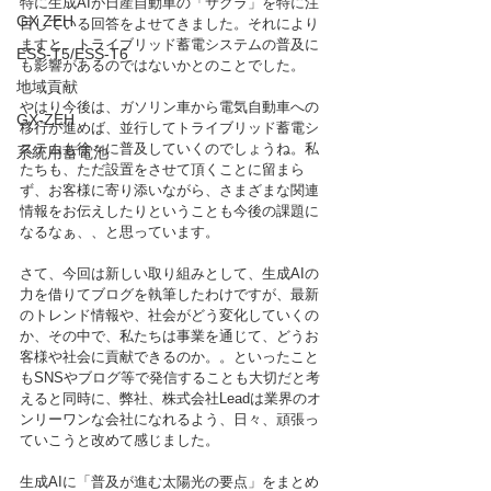
特に生成AIが日産自動車の「サクラ」を特に注
GX ZEH
目している回答をよせてきました。それにより
ますと、トライブリッド蓄電システムの普及に
ESS-T5/ESS-T6
も影響があるのではないかとのことでした。
地域貢献
やはり今後は、ガソリン車から電気自動車への
GX-ZEH
移行が進めば、並行してトライブリッド蓄電シ
ステムも徐々に普及していくのでしょうね。私
系統用蓄電池
たちも、ただ設置をさせて頂くことに留まら
ず、お客様に寄り添いながら、さまざまな関連
情報をお伝えしたりということも今後の課題に
なるなぁ、、と思っています。
さて、今回は新しい取り組みとして、生成AIの
力を借りてブログを執筆したわけですが、最新
のトレンド情報や、社会がどう変化していくの
か、その中で、私たちは事業を通じて、どうお
客様や社会に貢献できるのか。。といったこと
もSNSやブログ等で発信することも大切だと考
えると同時に、弊社、株式会社Leadは業界のオ
ンリーワンな会社になれるよう、日々、頑張っ
ていこうと改めて感じました。
生成AIに「普及が進む太陽光の要点」をまとめ