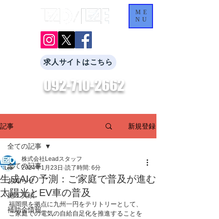
ME
NU
求人サイトはこちら
092-710-2662
​お気軽にお問合せください。
新規登録
記事
全ての記事
株式会社Leadスタッフ
全ての記事
2024年1月23日
読了時間: 6分
生成AIの予測：ご家庭で普及が進む
お知らせ
太陽光とEV車の普及
施工実績
福岡県を拠点に九州一円をテリトリーとして、
補助金情報
ご家庭での電気の自給自足化を推進することを