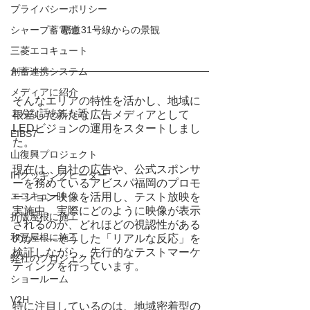
プライバシーポリシー
シャープ蓄電池
県道31号線からの景観
三菱エコキュート
創蓄連携システム
メディアに紹介
そんなエリアの特性を活かし、地域に
こんな話あんな話
根差した新たな広告メディアとして
LEDビジョンの運用をスタートしまし
EIBS7
た。
山復興プロジェクト
現在は、自社の広告や、公式スポンサ
IHクッキングヒーター
ーを務めているアビスパ福岡のプロモ
エコキュート
ーション映像を活用し、テスト放映を
実施中。実際にどのように映像が表示
折版屋根に施工
されるのか、どれほどの視認性がある
和瓦屋根に施工
のか――そうした「リアルな反応」を
検証しながら、先行的なテストマーケ
弊社のプロジェクト
ティングを行っています。
ショールーム
V2H
特に注目しているのは、地域密着型の