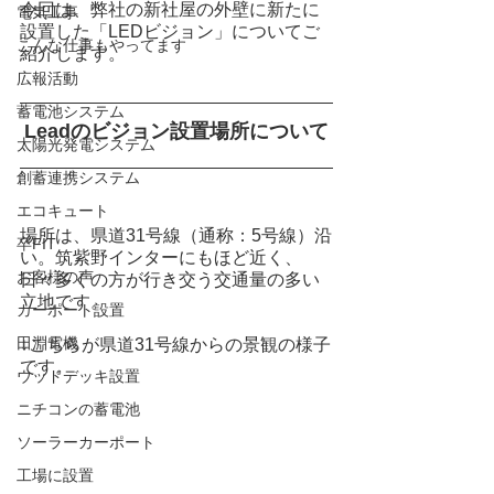
今回は、弊社の新社屋の外壁に新たに
電気工事
設置した「LEDビジョン」についてご
こんな仕事もやってます
紹介します。
広報活動
蓄電池システム
Leadのビジョン設置場所について
太陽光発電システム
創蓄連携システム
エコキュート
場所は、県道31号線（通称：5号線）沿
卒FIT
い。筑紫野インターにもほど近く、
お客様の声
日々多くの方が行き交う交通量の多い
立地です。
カーポート設置
田淵電機
↓こちらが県道31号線からの景観の様子
です。
ウッドデッキ設置
ニチコンの蓄電池
ソーラーカーポート
工場に設置