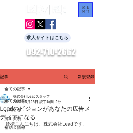
ME
NU
求人サイトはこちら
092-710-2662
​お気軽にお問合せください。
新規登録
記事
全ての記事
株式会社Leadスタッフ
全ての記事
2025年5月28日
読了時間: 2分
Leadのビジョンがあなたの広告メ
お知らせ
ディアになる
施工実績
皆様こんにちは。株式会社Leadです。
補助金情報