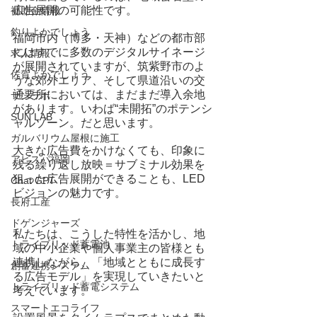
広告展開の可能性です。
補助金情報
釣りよかでしょう
福岡市内（博多・天神）などの都市部
にはすでに多数のデジタルサイネージ
求人情報
が展開されていますが、筑紫野市のよ
佐賀よかでしょう
うな郊外エリア、そして県道沿いの交
通要所においては、まだまだ導入余地
サンラボ
があります。いわば“未開拓”のポテンシ
SUN LAB
ャルゾーン。だと思います。
ガルバリウム屋根に施工
大きな広告費をかけなくても、印象に
アビスパ福岡
残る繰り返し放映＝サブミナル効果を
狙った広告展開ができることも、LED
Chat GPT
ビジョンの魅力です。
長府工産
ドゲンジャーズ
私たちは、こうした特性を活かし、地
トライブリッド蓄電池
域の中小企業や個人事業主の皆様とも
連携しながら、「地域とともに成長す
創蓄連携システム
る広告モデル」を実現していきたいと
トライブリッド蓄電システム
考えています。
スマートエコライフ