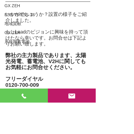
GX ZEH
いかがでしょうか？設置の様子をご紹
ESS-T5/ESS-T6
介しました。
地域貢献
もしLeadのビジョンに興味を持って頂
GX-ZEH
けたなら幸いです。お問合せは下記よ
系統用蓄電池
りお願い致します。
弊社の主力製品であります、太陽
光発電、蓄電池、V2Hに関しても
お気軽にお問合せください。
フリーダイヤル
0120-700-009
#LEDビジョン
#デジタルサイネージ
#筑紫野市
#地域密着広告
#アビスパ福岡