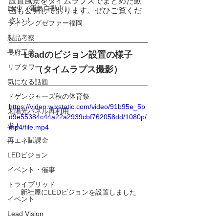
設置風景をタイムラプスでまとめた動
EV車（電気自動車）
画も公開しております。ぜひご覧くだ
さい！
ライジングゼファー福岡
製品考察
長府工産
Leadのビジョン設置の様子
リブタワー
（タイムラプス撮影）
気になる話題
ドゲンジャーズ秋の体育祭
https://video.wixstatic.com/video/91b95e_5b
太陽光パネル再利用
d9e55384c44a22a2939cbf762058dd/1080p/
求人
mp4/file.mp4
再エネ賦課金
LEDビジョン
イベント・催事
トライブリッド
新社屋にLEDビジョンを設置しました
イベント
Lead Vision