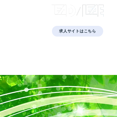
​株式
求人サイトはこちら
​福岡・佐賀・長崎・熊本で太陽光発電と蓄
Home
会社概要
プライバシーポリシー
蓄電池
太陽光発電