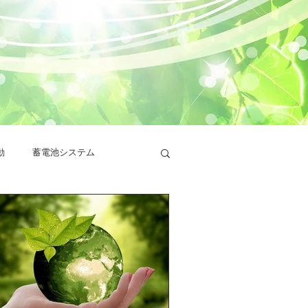
動
蓄電池システム
設置
田淵電機
ー
シャープ蓄電池