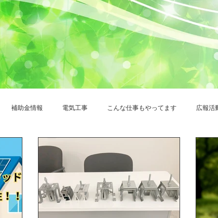
補助金情報
電気工事
こんな仕事もやってます
広報活
ステム
エコキュート
卒FIT
お客様の声
カーポート
電池
ソーラーカーポート
工場に設置
プライバシーポリシ