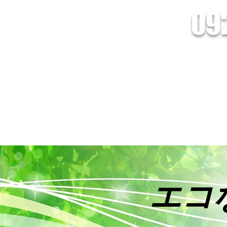
09
会社Lead/株式会社Lead Energy
電池の設置・販売、HEMSシステムのことなら株式会社Leadへおまかせくだ
創蓄連携システム
HEMSとは
オール電化
インフォメーショ
エコ