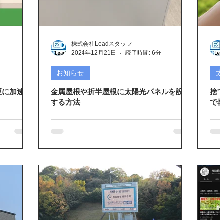
テム
メディアに紹介
こんな話あんな話
EIBS7
山復
株式会社Leadスタッフ
ート
折版屋根に施工
和瓦屋根に施工
2024年12月21日
読了時間: 6分
お知らせ
更に加速
金属屋根や折半屋根に太陽光パネルを設置
捨
する方法
で