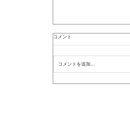
コメント
コメントを追加…
株式会社キュープロ様の社員
募集コンテンツをLead
VISIONで放映開始しまし
株式会
た。