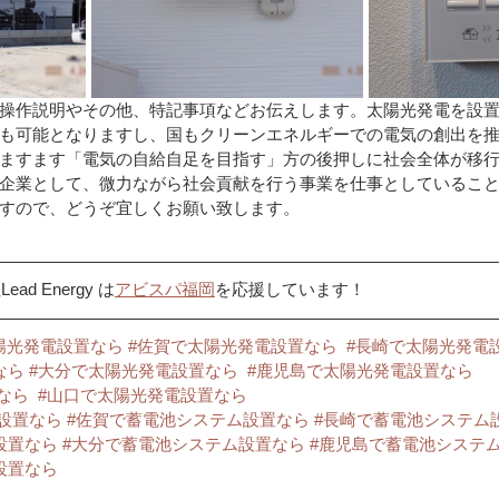
操作説明やその他、特記事項などお伝えします。太陽光発電を設
も可能となりますし、国もクリーンエネルギーでの電気の創出を
ますます「電気の自給自足を目指す」方の後押しに社会全体が移
企業として、微力ながら社会貢献を行う事業を仕事としているこ
すので、どうぞ宜しくお願い致します。
d Energy は
アビスパ福岡
を応援しています！
陽光発電設置なら
#佐賀で太陽光発電設置なら
#長崎で太陽光発電
なら
#大分で太陽光発電設置なら
#鹿児島で太陽光発電設置なら
なら
#山口で太陽光発電設置なら
設置なら
#佐賀で蓄電池システム設置なら
#長崎で蓄電池システム
設置なら
#大分で蓄電池システム設置なら
#鹿児島で蓄電池システ
設置なら