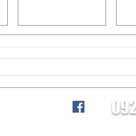
既存ガス給湯器はそのまま活
Re.
かし三菱エコキュート・Qセ
タワ
092
ルズ太陽光パネル・長府工産
社 Lead
リブタワーを導入した施工事
例