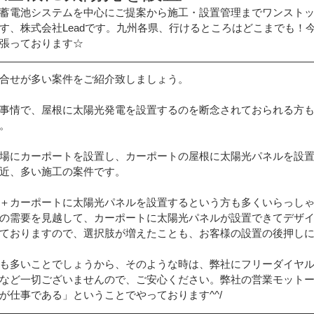
蓄電池システムを中心にご提案から施工・設置管理までワンスト
す、株式会社Leadです。九州各県、行けるところはどこまでも！
ート設置
田淵電機
ウッドデッキ設置
張っております☆
合せが多い案件をご紹介致しましょう。
ポート
工場に設置
プライバシーポリシー
事情で、屋根に太陽光発電を設置するのを断念されておられる方
。
ト
創蓄連携システム
メディアに紹介
場にカーポートを設置し、カーポートの屋根に太陽光パネルを設
近、多い施工の案件です。
山復興プロジェクト
IHクッキングヒーター
エコキュート
＋カーポートに太陽光パネルを設置するという方も多くいらっし
の需要を見越して、カーポートに太陽光パネルが設置できてデザ
ておりますので、選択肢が増えたことも、お客様の設置の後押し
も多いことでしょうから、そのような時は、弊社にフリーダイヤ
など一切ございませんので、ご安心ください。弊社の営業モット
が仕事である」ということでやっております^^/