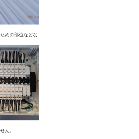
のための部位などな
ません。