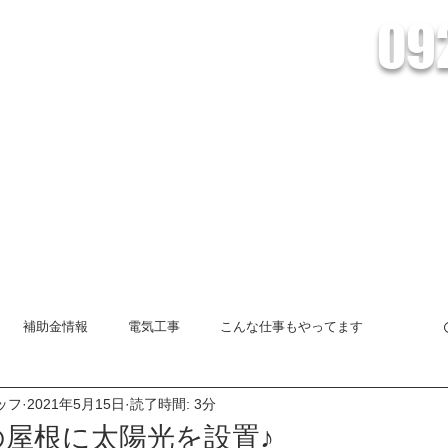
09
会社Lead/株式会社Lead Energy
電池の設置・販売、HEMSシステムのことなら株式会社Leadへおまかせくだ
創蓄連携システム
HEMSとは
オール電化
インフォメーショ
補助金情報
電気工事
こんな仕事もやってます
ッフ
2021年5月15日
読了時間: 3分
太陽光発電システム
創蓄連携システム
エコキュート
屋根に太陽光を設置♪