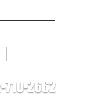
RISE太陽光6.6kW＋リブ
ー蓄電池の施工事例
-710-2662