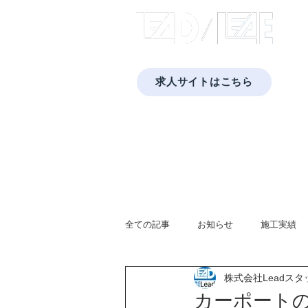
​株式
求人サイトはこちら
​福岡・佐賀・長崎・熊本で太陽光発電と蓄
Home
会社概要
プライバシーポリシー
蓄電池
太陽光発電
全ての記事
お知らせ
施工実績
株式会社Leadスタ
広報活動
蓄電池システム
カーポートの