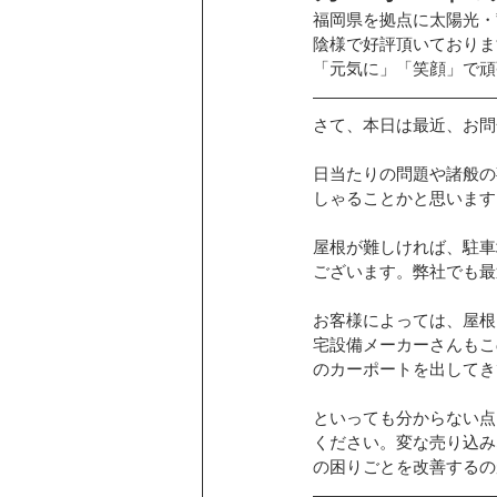
福岡県を拠点に太陽光・
卒FIT
陰様で好評頂いておりま
お客様の声
カーポ
「元気に」「笑顔」で頑
さて、本日は最近、お問
ニチコンの蓄電池
ソーラーカー
日当たりの問題や諸般の
しゃることかと思います
シャープ蓄電池
三菱エコキュー
屋根が難しければ、駐車
ございます。弊社でも最
こんな話あんな話
EIBS7
お客様によっては、屋根
宅設備メーカーさんもこ
のカーポートを出してき
折版屋根に施工
和瓦屋根に施工
といっても分からない点
ください。変な売り込み
の困りごとを改善するの