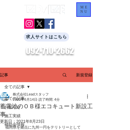
ME
NU
求人サイトはこちら
092-710-2662
​お気軽にお問合せください。
新規登録
記事
全ての記事
株式会社Leadスタッフ
全ての記事
2020年6月14日
読了時間: 4分
蓄電池のＯＢ様エコキュート新設工
お知らせ
事
施工実績
更新日：
2021年8月23日
補助金情報
福岡県を拠点に九州一円をテリトリーとして