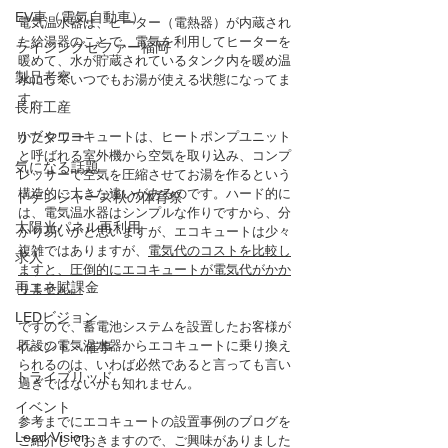
EV車（電気自動車）
電気温水器は、ヒーター（電熱器）が内蔵され
た給湯器のことで、電気を利用してヒーターを
ライジングゼファー福岡
暖めて、水が貯蔵されているタンク内を暖め温
製品考察
水にしていつでもお湯が使える状態になってま
す。
長府工産
かたやエコキュートは、ヒートポンプユニット
リブタワー
と呼ばれる室外機から空気を取り込み、コンプ
気になる話題
レッサーで空気を圧縮させてお湯を作るという
構造的に大きな違いがあるのです。ハード的に
ドゲンジャーズ秋の体育祭
は、電気温水器はシンプルな作りですから、分
太陽光パネル再利用
かり易いかと思いますが、エコキュートは少々
複雑ではありますが、
電気代のコストを比較し
求人
ますと、圧倒的にエコキュートが電気代がかか
再エネ賦課金
りません。
LEDビジョン
ですので、蓄電池システムを設置したお客様が
既設の電気温水器からエコキュートに乗り換え
イベント・催事
られるのは、いわば必然であると言っても言い
トライブリッド
過ぎではないかも知れません。
イベント
参考までにエコキュートの設置事例のブログを
Lead Vision
ご紹介しておきますので、ご興味がありました