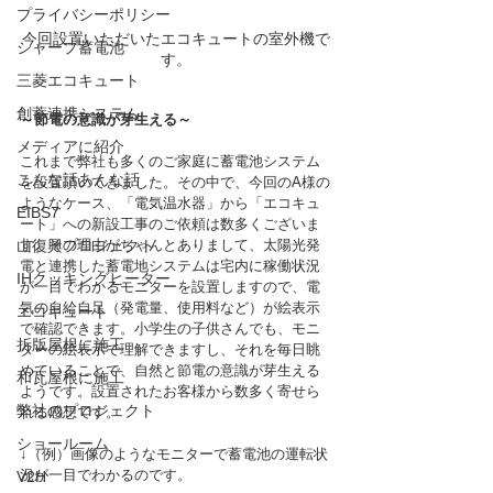
プライバシーポリシー
今回設置いただいたエコキュートの室外機で
シャープ蓄電池
す。
三菱エコキュート
創蓄連携システム
～節電の意識が芽生える～
メディアに紹介
これまで弊社も多くのご家庭に蓄電池システム
こんな話あんな話
を設置頂いてきました。その中で、今回のA様の
ようなケース、「電気温水器」から「エコキュ
EIBS7
ート」への新設工事のご依頼は数多くございま
す。その理由がちゃんとありまして、太陽光発
山復興プロジェクト
電と連携した蓄電地システムは宅内に稼働状況
IHクッキングヒーター
が一目でわかるモニターを設置しますので、電
気の自給自足（発電量、使用料など）が絵表示
エコキュート
で確認できます。小学生の子供さんでも、モニ
折版屋根に施工
ターの絵表示で理解できますし、それを毎日眺
めていることで、自然と節電の意識が芽生える
和瓦屋根に施工
ようです。設置されたお客様から数多く寄せら
弊社のプロジェクト
れる感想です。
ショールーム
↓（例）画像のようなモニターで蓄電池の運転状
況が一目でわかるのです。
V2H