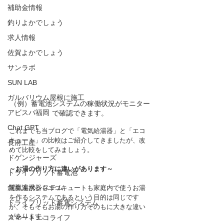
補助金情報
釣りよかでしょう
求人情報
佐賀よかでしょう
サンラボ
SUN LAB
ガルバリウム屋根に施工
（例）蓄電池システムの稼働状況がモニター
アビスパ福岡
で確認できます。
Chat GPT
これまでも当ブログで「電気給湯器」と「エコ
キュート」の比較はご紹介してきましたが、改
長府工産
めて比較をしてみましょう。
ドゲンジャーズ
～お湯の作り方に違いがあります～
トライブリッド蓄電池
創蓄連携システム
電気温水器もエコキュートも家庭内で使うお湯
を作るシステムであるという目的は同じです
トライブリッド蓄電システム
が、そもそもお湯の作り方そのもに大きな違い
があります。
スマートエコライフ