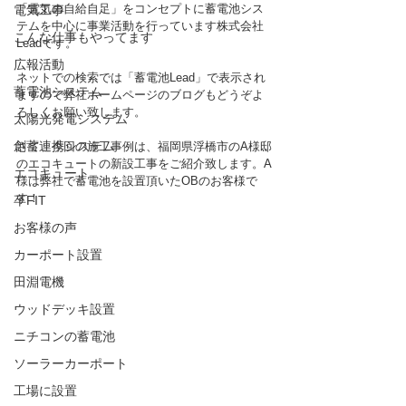
「電気の自給自足」をコンセプトに蓄電池シス
電気工事
テムを中心に事業活動を行っています株式会社
こんな仕事もやってます
Leadです。
広報活動
ネットでの検索では「蓄電池Lead」で表示され
蓄電池システム
ますので弊社ホームページのブログもどうぞよ
ろしくお願い致します。
太陽光発電システム
創蓄連携システム
さて、今回の施工事例は、福岡県浮橋市のA様邸
のエコキュートの新設工事をご紹介致します。A
エコキュート
様は弊社で蓄電池を設置頂いたOBのお客様で
す！
卒FIT
お客様の声
カーポート設置
田淵電機
ウッドデッキ設置
ニチコンの蓄電池
ソーラーカーポート
工場に設置