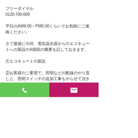
フリーダイヤル
0120-700-009
平日のAM9:00～PM5:00くらいでお気軽にご連
絡ください。
さて最後に今回、電気温水器からのエコキュー
トへの新設のA様邸の概要を記しておきます。
①エコキュートの新設
②お客様のご要望で、照明などの配線のやり直
しと、照明スイッチの追加工事もやらせて頂き
ました。
弊社の強みがまさにこの②なのです。弊社は電
気工事免許と建築の免許を所有しておりますの
で、宅内の電気工事一式、小規模から大規模リ
フォームまで請け負える！ということが強みの
一つでもあるのです。
ですので、お客様の住まいのリフォーム工事も
対応可能ですので、どうぞお気軽にご相談くだ