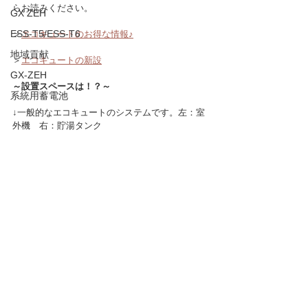
らお読みください。
GX ZEH
ESS-T5/ESS-T6
＞
エコキュートのお得な情報♪
地域貢献
＞
エコキュートの新設
GX-ZEH
～設置スペースは！？～
系統用蓄電池
↓一般的なエコキュートのシステムです。左：室
外機　右：貯湯タンク