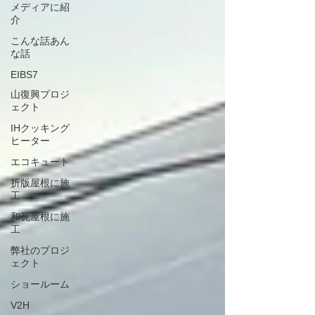
メディアに紹
介
こんな話あん
な話
EIBS7
山復興プロジ
ェクト
IHクッキング
ヒーター
エコキュート
折版屋根に施
工
和瓦屋根に施
工
弊社のプロジ
ェクト
ショールーム
V2H