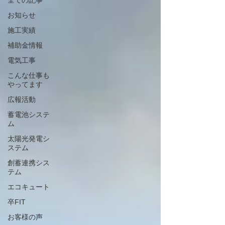
全ての記事
お知らせ
施工実績
補助金情報
電気工事
こんな仕事も
やってます
広報活動
蓄電池システ
ム
太陽光発電シ
ステム
創蓄連携シス
テム
エコキュート
卒FIT
お客様の声