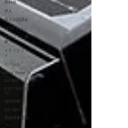
再利用
求人
再エネ賦課金
LEDビジョン
イベント・催
事
トライブリッ
ド
イベント
Lead Vision
GX ZEH
ESS-T5/ESS-
T6
地域貢献
GX-ZEH
系統用蓄電池