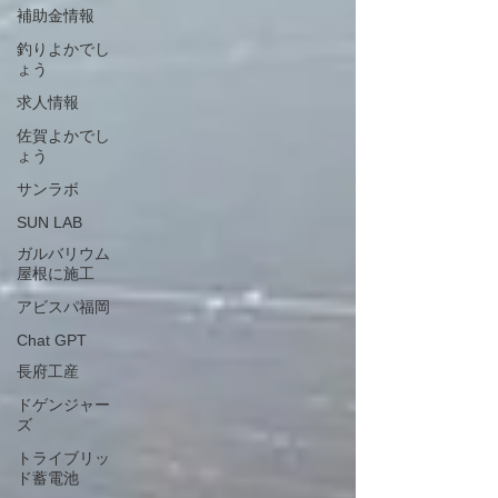
補助金情報
釣りよかでし
ょう
求人情報
佐賀よかでし
ょう
サンラボ
SUN LAB
ガルバリウム
屋根に施工
アビスパ福岡
Chat GPT
長府工産
ドゲンジャー
ズ
トライブリッ
ド蓄電池