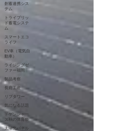
創蓄連携シス
テム
トライブリッ
ド蓄電システ
ム
スマートエコ
ライフ
EV車（電気自
動車）
ライジングゼ
ファー福岡
製品考察
長府工産
リブタワー
気になる話題
ドゲンジャー
ズ秋の体育祭
太陽光パネル