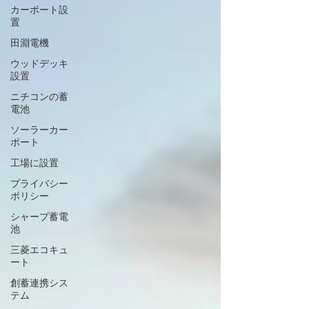
カーポート設
置
田淵電機
ウッドデッキ
設置
ニチコンの蓄
電池
ソーラーカー
ポート
工場に設置
プライバシー
ポリシー
シャープ蓄電
池
三菱エコキュ
ート
創蓄連携シス
テム